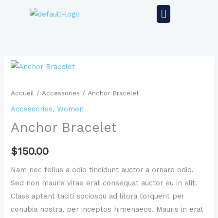
Aller
Menu
au
contenu
quantité
de
Anchor
Accueil
/
Accessories
/ Anchor Bracelet
Bracelet
Accessories
,
Women
Anchor Bracelet
$
150.00
Nam nec tellus a odio tincidunt auctor a ornare odio.
Sed non mauris vitae erat consequat auctor eu in elit.
Class aptent taciti sociosqu ad litora torquent per
conubia nostra, per inceptos himenaeos. Mauris in erat